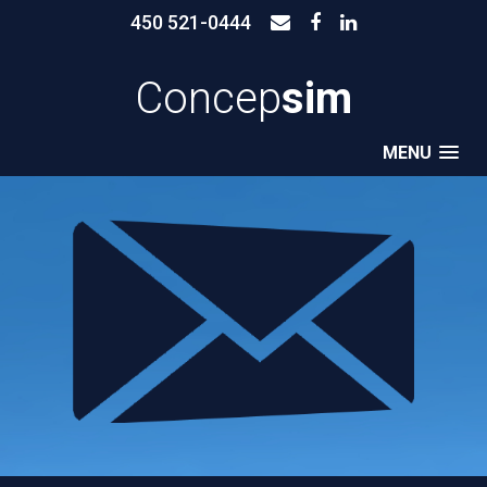
450 521-0444
Concep
sim
MENU